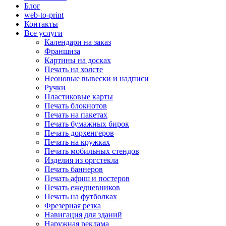
Блог
web-to-print
Контакты
Все услуги
Календари на заказ
Франшиза
Картины на досках
Печать на холсте
Неоновые вывески и надписи
Ручки
Пластиковые карты
Печать блокнотов
Печать на пакетах
Печать бумажных бирок
Печать дорхенгеров
Печать на кружках
Печать мобильных стендов
Изделия из оргстекла
Печать баннеров
Печать афиш и постеров
Печать ежедневников
Печать на футболках
Фрезерная резка
Навигация для зданий
Наружная реклама