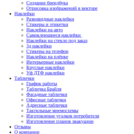
Создание брендбука
Отрисовка изображений в векторе
Наклейки
Разновидные наклейки
Стикеры и этикетки
Наклейки на авто
Самоклеющиеся наклейки
Наклейки на стекло под заказ
3д наклейки
Cтикеры на телефон
Наклейки на плёнке
Интерьерные наклейки
Круглые наклейки
Уф ДТФ наклейки
Таблички
График работы
Табличка Брайля
Фасадные таблички
Офисные таблички
Адресные таблички
Тактильные мнемосхемы
Изготовление уголков потребителя
Изготовление планов эвакуации
Отзывы
О компании