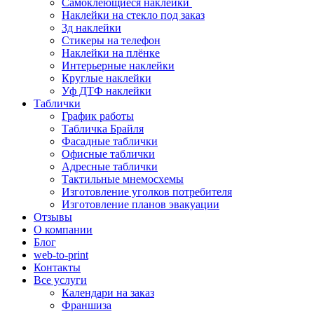
Самоклеющиеся наклейки
Наклейки на стекло под заказ
3д наклейки
Cтикеры на телефон
Наклейки на плёнке
Интерьерные наклейки
Круглые наклейки
Уф ДТФ наклейки
Таблички
График работы
Табличка Брайля
Фасадные таблички
Офисные таблички
Адресные таблички
Тактильные мнемосхемы
Изготовление уголков потребителя
Изготовление планов эвакуации
Отзывы
О компании
Блог
web-to-print
Контакты
Все услуги
Календари на заказ
Франшиза