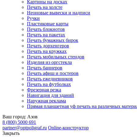
Картины на досках
Печать на холсте
Неоновые вывески и надписи
Ручки
Пластиковые карты
Печать блокнотов
Печать на пакетах
Печать бумажных бирок
Печать дорхенгеров
Печать на кружках
Печать мобильных стендов
Изделия из оргстекла
Печать баннеров
Печать афиш и постеров
Печать ежедневников
Печать на футболках
Фрезерная резка
Навигация для зданий
Наружная реклама
Прямая планшетная уф печать на различных матери
Ваш город:
Азов
8 (800) 5000 691
partner@optpoligraf.ru
Online-конструктор
Закрыть