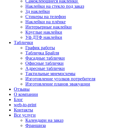
Самоклеющиеся наклейки
Наклейки на стекло под заказ
3д наклейки
Cтикеры на телефон
Наклейки на плёнке
Интерьерные наклейки
Круглые наклейки
Уф ДТФ наклейки
Таблички
График работы
Табличка Брайля
Фасадные таблички
Офисные таблички
Адресные таблички
Тактильные мнемосхемы
Изготовление уголков потребителя
Изготовление планов эвакуации
Отзывы
О компании
Блог
web-to-print
Контакты
Все услуги
Календари на заказ
Франшиза