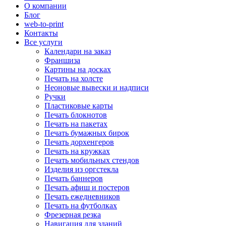
О компании
Блог
web-to-print
Контакты
Все услуги
Календари на заказ
Франшиза
Картины на досках
Печать на холсте
Неоновые вывески и надписи
Ручки
Пластиковые карты
Печать блокнотов
Печать на пакетах
Печать бумажных бирок
Печать дорхенгеров
Печать на кружках
Печать мобильных стендов
Изделия из оргстекла
Печать баннеров
Печать афиш и постеров
Печать ежедневников
Печать на футболках
Фрезерная резка
Навигация для зданий