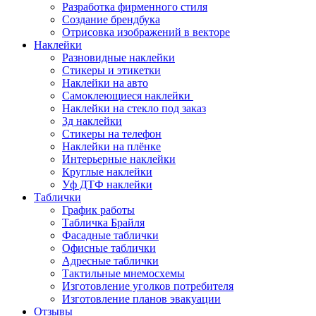
Разработка фирменного стиля
Создание брендбука
Отрисовка изображений в векторе
Наклейки
Разновидные наклейки
Стикеры и этикетки
Наклейки на авто
Самоклеющиеся наклейки
Наклейки на стекло под заказ
3д наклейки
Cтикеры на телефон
Наклейки на плёнке
Интерьерные наклейки
Круглые наклейки
Уф ДТФ наклейки
Таблички
График работы
Табличка Брайля
Фасадные таблички
Офисные таблички
Адресные таблички
Тактильные мнемосхемы
Изготовление уголков потребителя
Изготовление планов эвакуации
Отзывы