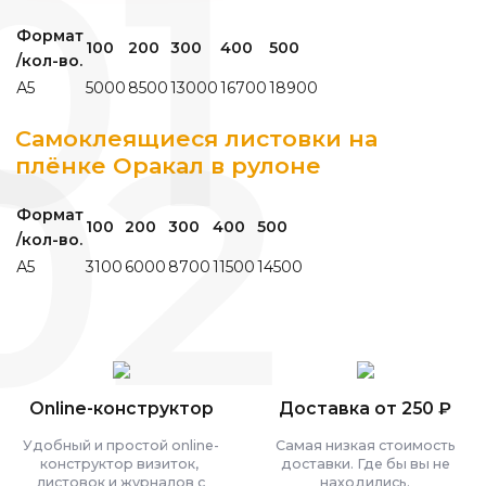
Формат
100
200
300
400
500
/кол-во.
А5
5000
8500
13000
16700
18900
Самоклеящиеся листовки на
плёнке Оракал в рулоне
Формат
100
200
300
400
500
/кол-во.
А5
3100
6000
8700
11500
14500
Online-конструктор
Доставка от 250 ₽
Удобный и простой online-
Самая низкая стоимость
конструктор визиток,
доставки. Где бы вы не
листовок и журналов с
находились.