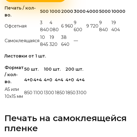
Печать / кол-
500
1000
2000
3000
4000
5000
10000
во.
3
4
9
9
19
Офсетная
6 960
9 720
840
080
600
840
404
10
19
38
Самоклеящаяся
—
845
320
640
Листовки от 1 шт.
Формат
50 шт.
100 шт.
200 шт.
/ кол-
4+0
4+4
4+0
4+4
4+0
4+4
во.
А5 или
850
1100
1300
1850
1850
3100
10х15 мм
Печать на самоклеящейся
пленке