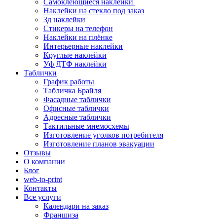
Самоклеющиеся наклейки
Наклейки на стекло под заказ
3д наклейки
Cтикеры на телефон
Наклейки на плёнке
Интерьерные наклейки
Круглые наклейки
Уф ДТФ наклейки
Таблички
График работы
Табличка Брайля
Фасадные таблички
Офисные таблички
Адресные таблички
Тактильные мнемосхемы
Изготовление уголков потребителя
Изготовление планов эвакуации
Отзывы
О компании
Блог
web-to-print
Контакты
Все услуги
Календари на заказ
Франшиза