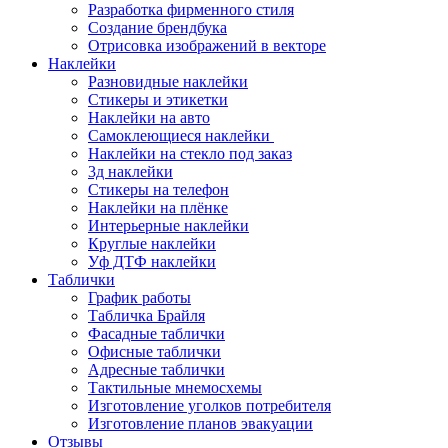
Разработка фирменного стиля
Создание брендбука
Отрисовка изображений в векторе
Наклейки
Разновидные наклейки
Стикеры и этикетки
Наклейки на авто
Самоклеющиеся наклейки
Наклейки на стекло под заказ
3д наклейки
Cтикеры на телефон
Наклейки на плёнке
Интерьерные наклейки
Круглые наклейки
Уф ДТФ наклейки
Таблички
График работы
Табличка Брайля
Фасадные таблички
Офисные таблички
Адресные таблички
Тактильные мнемосхемы
Изготовление уголков потребителя
Изготовление планов эвакуации
Отзывы