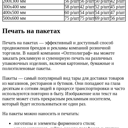
200х300 мм
56 р/шт
56 р/шт
50 р/шт
42 р/шт
300х400 мм
58 р/шт
42 р/шт
52 р/шт
45 р/шт
400х500 мм
60 р/шт
54 р/шт
54 р/шт
47 р/шт
500х600 мм
75 р/шт
75 р/шт
69 р/шт
56 р/шт
Печать на пакетах
Печать на пакетах — эффективный и доступный способ
продвижения брендов и рекламы компаний розничной
торговли. В нашей компании «Оптполиграф» вы можете
заказать рекламную и сувенирную печать на различных
упаковочных изделиях, включая картонные, бумажные и
полиэтиленовые пакеты.
Пакеты — самый популярный вид тары для доставки товаров
из магазинов, ресторанов и бутиков. Они попадают на глаза
десяткам и сотням людей в процессе транспортировки и часто
используются повторно в быту. Изображение или текст на
пакете может стать прекрасным рекламным носителем,
который будет использоваться не один раз.
На пакеты можно наносить и печатать:
логотипы и элементы фирменного стиля;