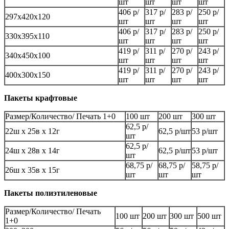
шт
шт
шт
шт
406 р/
317 р/
283 р/
250 р/
297х420х120
шт
шт
шт
шт
406 р/
317 р/
283 р/
250 р/
330х395х110
шт
шт
шт
шт
419 р/
311 р/
270 р/
243 р/
340х450х100
шт
шт
шт
шт
419 р/
311 р/
270 р/
243 р/
400х300х150
шт
шт
шт
шт
Пакеты крафтовые
Размер/Количество/ Печать 1+0
100 шт
200 шт
300 шт
62,5 р/
22ш х 25в х 12г
62,5 р/шт
53 р/шт
шт
62,5 р/
24ш х 28в х 14г
62,5 р/шт
53 р/шт
шт
68,75 р/
68,75 р/
58,75 р/
26ш х 35в х 15г
шт
шт
шт
Пакеты полиэтиленовые
Размер/Количество/ Печать
100 шт
200 шт
300 шт
500 шт
1+0