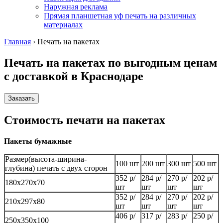
Наружная реклама
Прямая планшетная уф печать на различных
материалах
Главная
›
Печать на пакетах
Печать на пакетах по выгодным ценам
с доставкой
в Краснодаре
Заказать
Стоимость печати на пакетах
Пакеты бумажные
Размер(высота-ширина-
100 шт
200 шт
300 шт
500 шт
глубина) печать с двух сторон
352 р/
284 р/
270 р/
202 р/
180х270х70
шт
шт
шт
шт
352 р/
284 р/
270 р/
202 р/
210x297x80
шт
шт
шт
шт
406 р/
317 р/
283 р/
250 р/
250х350х100