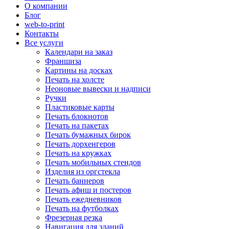
О компании
Блог
web-to-print
Контакты
Все услуги
Календари на заказ
Франшиза
Картины на досках
Печать на холсте
Неоновые вывески и надписи
Ручки
Пластиковые карты
Печать блокнотов
Печать на пакетах
Печать бумажных бирок
Печать дорхенгеров
Печать на кружках
Печать мобильных стендов
Изделия из оргстекла
Печать баннеров
Печать афиш и постеров
Печать ежедневников
Печать на футболках
Фрезерная резка
Навигация для зданий