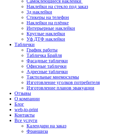
Самоклеющиеся наклейки
Наклейки на стекло под заказ
3д наклейки
Cтикеры на телефон
Наклейки на плёнке
Интерьерные наклейки
Круглые наклейки
Уф ДТФ наклейки
Таблички
График работы
Табличка Брайля
Фасадные таблички
Офисные таблички
Адресные таблички
Тактильные мнемосхемы
Изготовление уголков потребителя
Изготовление планов эвакуации
Отзывы
О компании
Блог
web-to-print
Контакты
Все услуги
Календари на заказ
Франшиза