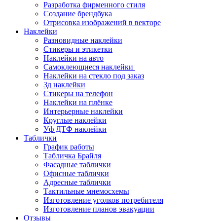
Разработка фирменного стиля
Создание брендбука
Отрисовка изображений в векторе
Наклейки
Разновидные наклейки
Стикеры и этикетки
Наклейки на авто
Самоклеющиеся наклейки
Наклейки на стекло под заказ
3д наклейки
Cтикеры на телефон
Наклейки на плёнке
Интерьерные наклейки
Круглые наклейки
Уф ДТФ наклейки
Таблички
График работы
Табличка Брайля
Фасадные таблички
Офисные таблички
Адресные таблички
Тактильные мнемосхемы
Изготовление уголков потребителя
Изготовление планов эвакуации
Отзывы