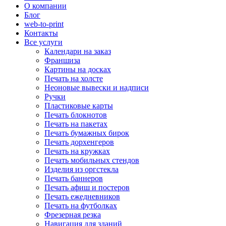
О компании
Блог
web-to-print
Контакты
Все услуги
Календари на заказ
Франшиза
Картины на досках
Печать на холсте
Неоновые вывески и надписи
Ручки
Пластиковые карты
Печать блокнотов
Печать на пакетах
Печать бумажных бирок
Печать дорхенгеров
Печать на кружках
Печать мобильных стендов
Изделия из оргстекла
Печать баннеров
Печать афиш и постеров
Печать ежедневников
Печать на футболках
Фрезерная резка
Навигация для зданий