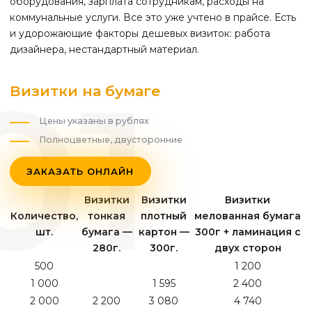
оборудования, зарплата сотрудникам, расходы на
коммунальные услуги. Все это уже учтено в прайсе. Есть
и удорожающие факторы дешевых визиток: работа
дизайнера, нестандартный материал.
Визитки на бумаге
Цены указаны в рублях
Полноцветные, двусторонние
ЗАКАЗАТЬ ОНЛАЙН
Визитки
Визитки
Визитки
Количество,
тонкая
плотный
мелованная бумага
шт.
бумага —
картон —
300г + ламинация с
280г.
300г.
двух сторон
500
1 200
1 000
1 595
2 400
2 000
2 200
3 080
4 740