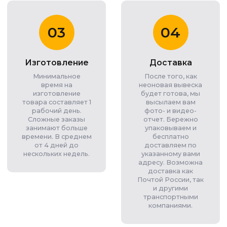
03
04
Изготовление
Доставка
Минимальное
После того, как
время на
неоновая вывеска
изготовление
будет готова, мы
товара составляет 1
высылаем вам
рабочий день.
фото- и видео-
Сложные заказы
отчет. Бережно
занимают больше
упаковываем и
времени. В среднем
бесплатно
от 4 дней до
доставляем по
нескольких недель.
указанному вами
адресу. Возможна
доставка как
Почтой России, так
и другими
транспортными
компаниями.