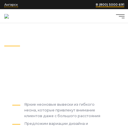
Ангарск
8 (800) 5000 691
Главная
›
Неоновые вывески и надписи
Неоновые вывески
и надписи
в Ангарске
от 3900
₽
Яркие неоновые вывески из гибкого
неона, которые привлекут внимание
клиентов даже с большого расстояния
Предложим вариации дизайна и