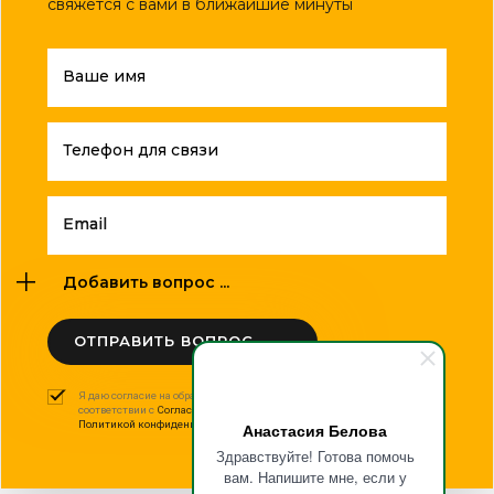
свяжется с вами в ближайшие минуты
Ваше имя
Телефон для связи
Email
Добавить вопрос ...
ОТПРАВИТЬ ВОПРОС
Я даю согласие на обработку моих персональных данных в
соответствии с
Согласием на обработку персональных данных
и
Политикой конфиденциальности
.
Анастасия Белова
Здравствуйте! Готова помочь
вам. Напишите мне, если у