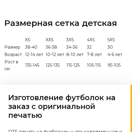
Размерная сетка детская
XS
XXS
3XS
4XS
5XS
Размер
38-40
36-38
34-36
32
30
Возраст
12-14 лет
10-12 лет
8-10 лет
7-8 лет
4-6 лет
Рост в
135-145
125-135
115-125
105-115
95-105
см
Изготовление футболок на
заказ с оригинальной
печатью
DTF печать на футболках — это современное и