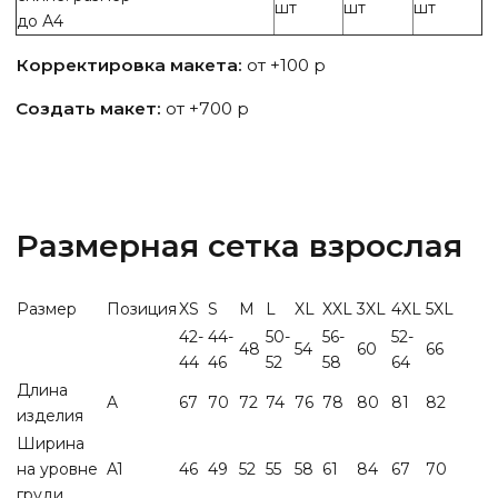
шт
шт
шт
до А4
Корректировка макета:
от +100 р
Создать макет:
от +700 р
Размерная сетка взрослая
Размер
Позиция
XS
S
M
L
XL
XXL
3XL
4XL
5XL
42-
44-
50-
56-
52-
48
54
60
66
44
46
52
58
64
Длина
A
67
70
72
74
76
78
80
81
82
изделия
Ширина
на уровне
A1
46
49
52
55
58
61
84
67
70
груди