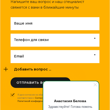
Напишите ваш вопрос и наш специалист
свяжется с вами в ближайшие минуты
Ваше имя
Телефон для связи
Email
Добавить вопрос ...
ОТПРАВИТЬ ВОПРОС
Я даю согласие на обработку моих персональных данных в
соответствии с
Согласием на обработку персональных данных
и
Анастасия Белова
Политикой конфиденциальности
.
Здравствуйте! Готова помочь