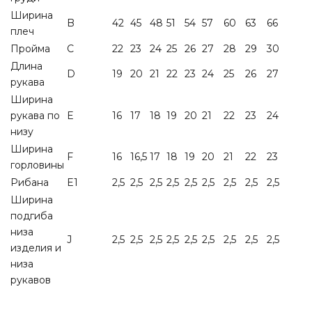
Ширина
B
42
45
48
51
54
57
60
63
66
плеч
Пройма
C
22
23
24
25
26
27
28
29
30
Длина
D
19
20
21
22
23
24
25
26
27
рукава
Ширина
рукава по
E
16
17
18
19
20
21
22
23
24
низу
Ширина
F
16
16,5
17
18
19
20
21
22
23
горловины
Рибана
E1
2,5
2,5
2,5
2,5
2,5
2,5
2,5
2,5
2,5
Ширина
подгиба
низа
J
2,5
2,5
2,5
2,5
2,5
2,5
2,5
2,5
2,5
изделия и
низа
рукавов