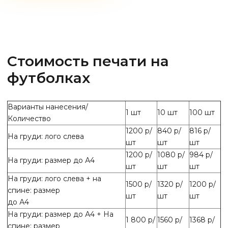
Стоимость печати на
футболках
Варианты нанесения/
1 шт
10 шт
100 шт
Количество
1200 р/
840 р/
816 р/
На груди: лого слева
шт
шт
шт
1200 р/
1080 р/
984 р/
На груди: размер до А4
шт
шт
шт
На груди: лого слева + на
1500 р/
1320 р/
1200 р/
спине: размер
шт
шт
шт
до А4
На груди: размер до А4 + На
1 800 р/
1560 р/
1368 р/
спине: размер