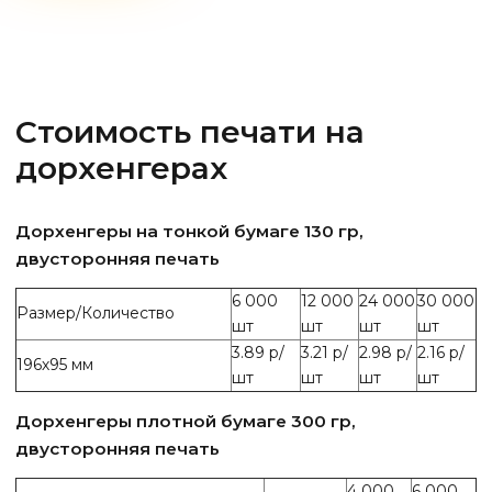
Стоимость печати на
дорхенгерах
Дорхенгеры на тонкой бумаге 130 гр,
двусторонняя печать
6 000
12 000
24 000
30 000
Размер/Количество
шт
шт
шт
шт
3.89 р/
3.21 р/
2.98 р/
2.16 р/
196х95 мм
шт
шт
шт
шт
Дорхенгеры плотной бумаге 300 гр,
двусторонняя печать
4 000
6 000