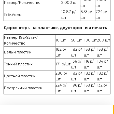
Размер/Количество
2 000 шт
шт
шт
10.87 р/
8.53 р/
7.24 р/
196х95 мм
шт
шт
шт
Дорхенгеры на пластике, двусторонняя печать
Размер 196х95 мм/
10 шт
50 шт
100 шт
200 шт
Количество
182 р/
182 р/
168 р/
168 р/
Белый пластик
шт
шт
шт
шт
136 р/
116 р/
104 р/
Тонкий пластик
171 р/шт
шт
шт
шт
280 р/
182 р/
182 р/
182 р/
Цветной пластик
шт
шт
шт
шт
224 р/
196 р/
168 р/
132 р/
Прозрачный пластик
шт
шт
шт
шт