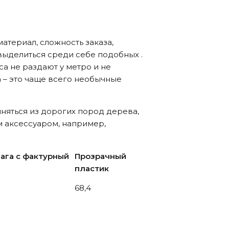
материал, сложность заказа,
 выделиться среди себе подобных .
са не раздают у метро и не
а – это чаще всего необычные
няться из дорогих пород дерева,
м аксессуаром, например,
ага с фактурный
Прозрачный
пластик
68,4