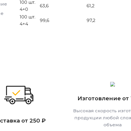
100 шт.
ние
63,6
61,2
4+0
ие
100 шт.
99,6
97,2
4+4
Изготовление от 
Высокая скорость изго
продукции любой слож
ставка от 250 ₽
объема