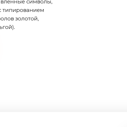
авленные символы,
 с типированием
олов золотой,
гой).