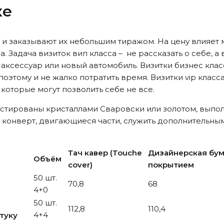
ке
, и заказывают их небольшим тиражом. На цену влияет 
 Задача визиток вип класса – не рассказать о себе, а
й аксессуар или новый автомобиль. Визитки бизнес клас
оэтому и не жалко потратить время. Визитки vip класс
ь которые могут позволить себе не все.
устированы кристаллами Сваровски или золотом, выпол
 конверт, двигающиеся части, служить дополнительны
Тач кавер (Touche
Дизайнерская бум
Объём
cover)
покрытием
е
50 шт.
70,8
68
4+0
50 шт.
112,8
110,4
4+4
туку