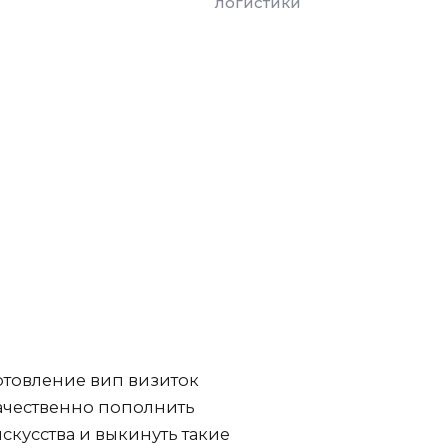
логистики
готовление вип визиток
ачественно пополнить
кусства и выкинуть такие