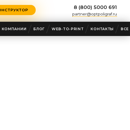
8 (800) 5000 691
ОНСТРУКТОР
partner@optpoligraf.ru
О КОМПАНИИ
БЛОГ
WEB-TO-PRINT
КОНТАКТЫ
ВСЕ