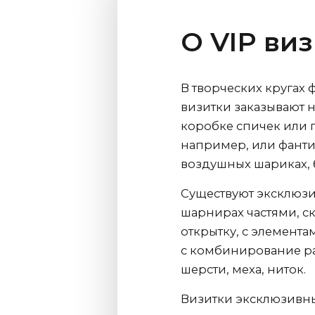
О VIP ви
В творческих кругах
визитки заказывают н
коробке спичек или п
например, или фанти
воздушных шариках, 
Существуют эксклюз
шарнирах частями, 
открытку, с элемент
с комбинирование ра
шерсти, меха, ниток.
Визитки эксклюзивны