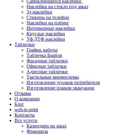
Самоклеющиеся наклейки
Наклейки на стекло под заказ
3д наклейки
Cтикеры на телефон
Наклейки на плёнке
Интерьерные наклейки
Круглые наклейки
Уф ДТФ наклейки
Таблички
График работы
Табличка Брайля
Фасадные таблички
Офисные таблички
Адресные таблички
Тактильные мнемосхемы
Изготовление уголков потребителя
Изготовление планов эвакуации
Отзывы
О компании
Блог
web-to-print
Контакты
Все услуги
Календари на заказ
Франшиза