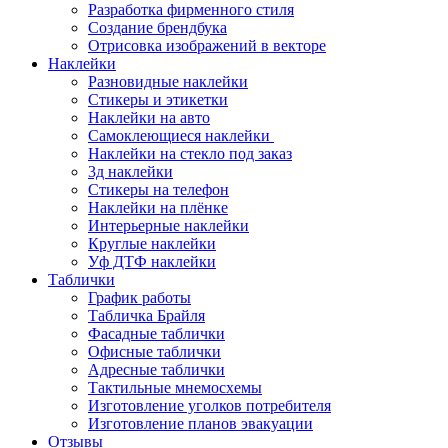
Разработка фирменного стиля
Создание брендбука
Отрисовка изображений в векторе
Наклейки
Разновидные наклейки
Стикеры и этикетки
Наклейки на авто
Самоклеющиеся наклейки
Наклейки на стекло под заказ
3д наклейки
Cтикеры на телефон
Наклейки на плёнке
Интерьерные наклейки
Круглые наклейки
Уф ДТФ наклейки
Таблички
График работы
Табличка Брайля
Фасадные таблички
Офисные таблички
Адресные таблички
Тактильные мнемосхемы
Изготовление уголков потребителя
Изготовление планов эвакуации
Отзывы