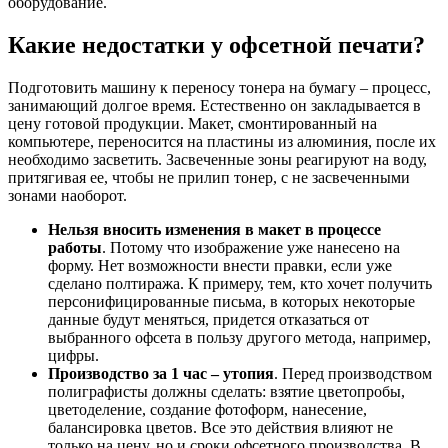
оборудование.
Какие недостатки у офсетной печати?
Подготовить машину к переносу тонера на бумагу – процесс,
занимающий долгое время. Естественно он закладывается в
цену готовой продукции. Макет, смонтированный на
компьютере, переносится на пластины из алюминия, после их
необходимо засветить. Засвеченные зоны реагируют на воду,
притягивая ее, чтобы не прилип тонер, с не засвеченными
зонами наоборот.
Нельзя вносить изменения в макет в процессе
работы
. Потому что изображение уже нанесено на
форму. Нет возможности внести правки, если уже
сделано полтиража. К примеру, тем, кто хочет получить
персонифицированные письма, в которых некоторые
данные будут меняться, придется отказаться от
выбранного офсета в пользу другого метода, например,
цифры.
Производство за 1 час – утопия
. Перед производством
полиграфисты должны сделать: взятие цветопробы,
цветоделение, создание фотоформ, нанесение,
балансировка цветов. Все это действия влияют не
только на цену, но и сроки офсетного производства. В