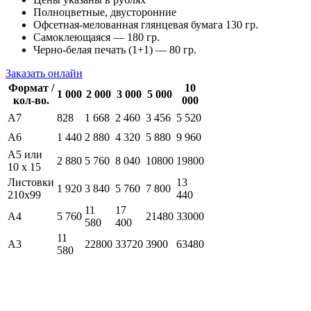
Полноцветные, двусторонние
Офсетная-мелованная глянцевая бумага 130 гр.
Самоклеющаяся — 180 гр.
Черно-белая печать (1+1) — 80 гр.
Заказать онлайн
Формат /
10
1 000
2 000
3 000
5 000
кол-во.
000
А7
828
1 668
2 460
3 456
5 520
А6
1 440
2 880
4 320
5 880
9 960
А5 или
2 880
5 760
8 040
10800
19800
10 х 15
Листовки
13
1 920
3 840
5 760
7 800
210х99
440
11
17
А4
5 760
21480
33000
580
400
11
А3
22800
33720
3900
63480
580