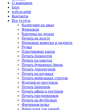
О компании
Блог
web-to-print
Контакты
Все услуги
Календари на заказ
Франшиза
Картины на досках
Печать на холсте
Неоновые вывески и надписи
Ручки
Пластиковые карты
Печать блокнотов
Печать на пакетах
Печать бумажных бирок
Печать дорхенгеров
Печать на кружках
Печать мобильных стендов
Изделия из оргстекла
Печать баннеров
Печать афиш и постеров
Печать ежедневников
Печать на футболках
Фрезерная резка
Навигация для зданий