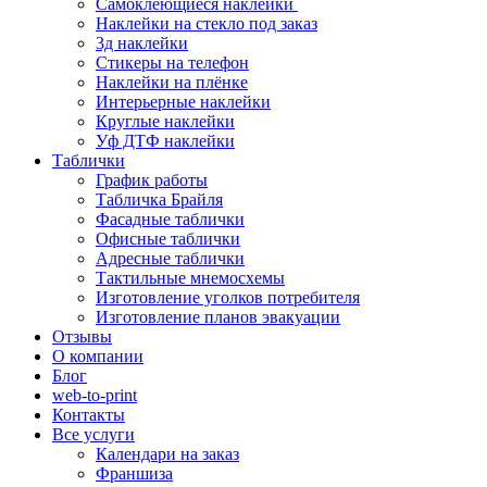
Самоклеющиеся наклейки
Наклейки на стекло под заказ
3д наклейки
Cтикеры на телефон
Наклейки на плёнке
Интерьерные наклейки
Круглые наклейки
Уф ДТФ наклейки
Таблички
График работы
Табличка Брайля
Фасадные таблички
Офисные таблички
Адресные таблички
Тактильные мнемосхемы
Изготовление уголков потребителя
Изготовление планов эвакуации
Отзывы
О компании
Блог
web-to-print
Контакты
Все услуги
Календари на заказ
Франшиза