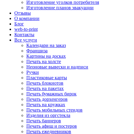
Изготовление уголков потребителя
Изготовление планов эвакуации
Отзывы
О компании
Блог
web-to-print
Контакты
Все услуги
Календари на заказ
Франшиза
Картины на досках
Печать на холсте
Неоновые вывески и надписи
Ручки
Пластиковые карты
Печать блокнотов
Печать на пакетах
Печать бумажных бирок
Печать дорхенгеров
Печать на кружках
Печать мобильных стендов
Изделия из оргстекла
Печать баннеров
Печать афиш и постеров
Печать ежедневников