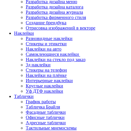
Разработка дизайна меню
Разработка дизайна каталога
Разработка дизайна журнала
Разработка фирменного стиля
Создание брендбука
Отрисовка изображений в векторе
Наклейки
Разновидные наклейки
Стикеры и этикетки
Наклейки на авто
Самоклеющиеся наклейки
Наклейки на стекло под заказ
3д наклейки
Cтикеры на телефон
Наклейки на плёнке
Интерьерные наклейки
Круглые наклейки
Уф ДТФ наклейки
Таблички
График работы
Табличка Брайля
Фасадные таблички
Офисные таблички
Адресные таблички
Тактильные мнемосхемы