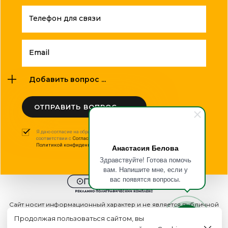
Телефон для связи
Email
Добавить вопрос ...
ОТПРАВИТЬ ВОПРОС
Я даю согласие на обработку моих персональных данных в
соответствии с
Согласием на обработку персональных данных
и
Политикой конфиденциальности
.
Анастасия Белова
Здравствуйте! Готова помочь
вам. Напишите мне, если у
вас появятся вопросы.
Сайт носит информационный характер и не является публичной
офертой
Продолжая пользоваться сайтом, вы
2015 - 2026г. © ООО "Оптполиграф".