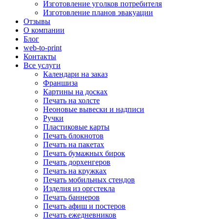
Изготовление уголков потребителя
Изготовление планов эвакуации
Отзывы
О компании
Блог
web-to-print
Контакты
Все услуги
Календари на заказ
Франшиза
Картины на досках
Печать на холсте
Неоновые вывески и надписи
Ручки
Пластиковые карты
Печать блокнотов
Печать на пакетах
Печать бумажных бирок
Печать дорхенгеров
Печать на кружках
Печать мобильных стендов
Изделия из оргстекла
Печать баннеров
Печать афиш и постеров
Печать ежедневников