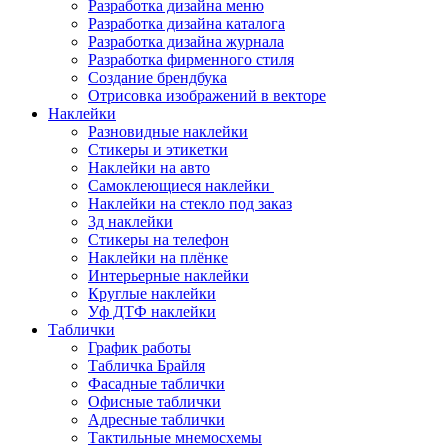
Разработка дизайна меню
Разработка дизайна каталога
Разработка дизайна журнала
Разработка фирменного стиля
Создание брендбука
Отрисовка изображений в векторе
Наклейки
Разновидные наклейки
Стикеры и этикетки
Наклейки на авто
Самоклеющиеся наклейки
Наклейки на стекло под заказ
3д наклейки
Cтикеры на телефон
Наклейки на плёнке
Интерьерные наклейки
Круглые наклейки
Уф ДТФ наклейки
Таблички
График работы
Табличка Брайля
Фасадные таблички
Офисные таблички
Адресные таблички
Тактильные мнемосхемы