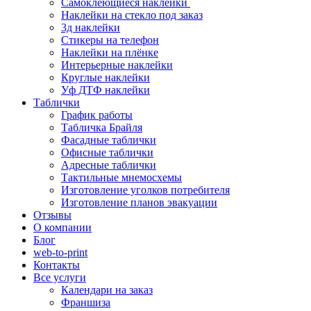
Самоклеющиеся наклейки
Наклейки на стекло под заказ
3д наклейки
Cтикеры на телефон
Наклейки на плёнке
Интерьерные наклейки
Круглые наклейки
Уф ДТФ наклейки
Таблички
График работы
Табличка Брайля
Фасадные таблички
Офисные таблички
Адресные таблички
Тактильные мнемосхемы
Изготовление уголков потребителя
Изготовление планов эвакуации
Отзывы
О компании
Блог
web-to-print
Контакты
Все услуги
Календари на заказ
Франшиза