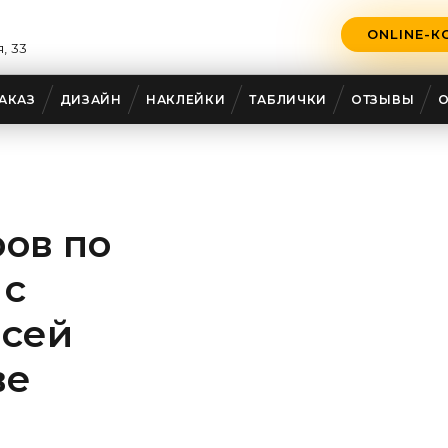
ONLINE-К
, 33
АКАЗ
ДИЗАЙН
НАКЛЕЙКИ
ТАБЛИЧКИ
ОТЗЫВЫ
ов по
 с
всей
ве