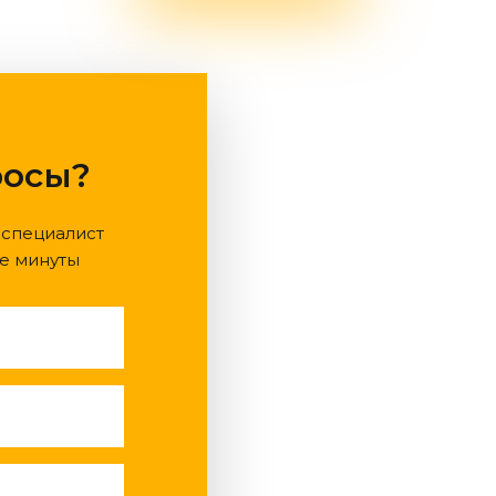
росы?
 специалист
е минуты