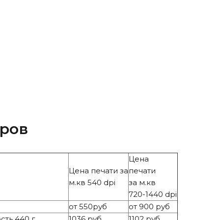
еров
Цена
Цена печати за
печати
м.кв 540 dpi
за м.кв
720-1440 dpi
от 550руб
от 900 руб
ть 440 г.
1036 руб
1102 руб