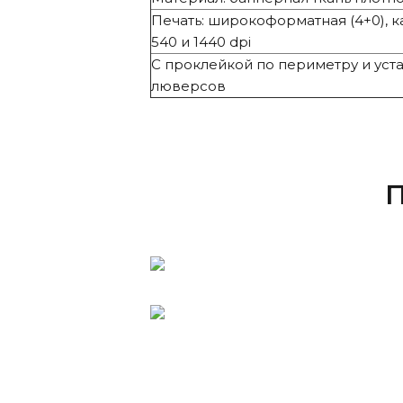
Печать: широкоформатная (4+0), к
540 и 1440 dpi
С проклейкой по периметру и уст
люверсов
П