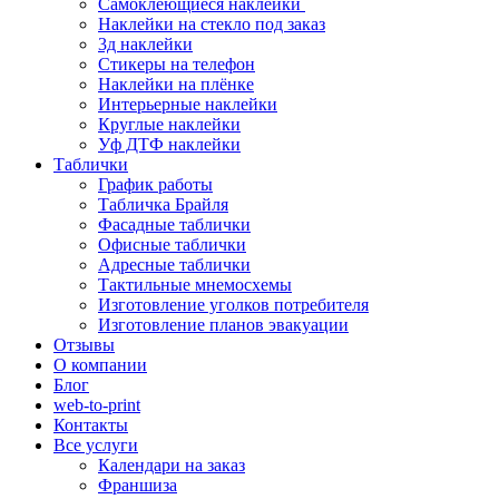
Самоклеющиеся наклейки
Наклейки на стекло под заказ
3д наклейки
Cтикеры на телефон
Наклейки на плёнке
Интерьерные наклейки
Круглые наклейки
Уф ДТФ наклейки
Таблички
График работы
Табличка Брайля
Фасадные таблички
Офисные таблички
Адресные таблички
Тактильные мнемосхемы
Изготовление уголков потребителя
Изготовление планов эвакуации
Отзывы
О компании
Блог
web-to-print
Контакты
Все услуги
Календари на заказ
Франшиза