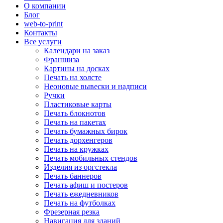
О компании
Блог
web-to-print
Контакты
Все услуги
Календари на заказ
Франшиза
Картины на досках
Печать на холсте
Неоновые вывески и надписи
Ручки
Пластиковые карты
Печать блокнотов
Печать на пакетах
Печать бумажных бирок
Печать дорхенгеров
Печать на кружках
Печать мобильных стендов
Изделия из оргстекла
Печать баннеров
Печать афиш и постеров
Печать ежедневников
Печать на футболках
Фрезерная резка
Навигация для зданий