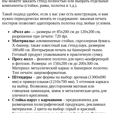
Вы можете заказать стенд полностью или выбрать отдельные
компоненты (стойки, рамы, полотна и т.д.).
Такой подход удобен, если у вас уже есть конструкция, и вам
нужно периодически менять ее содержание: заказная печать
постеров позволяет адаптировать полотна под любые условия.
«Ролл ап»
— размеры от 85х200 см до 120х200 см,
разрешение при печати: 720 dpi.
Материалы:
алюминиевые стойки, скроллерная бумага.
X-баннер, также известный как стенд-паук, размером
180х80 см. Интерьерная печать на баннерной ткани.
Готовый продукт упаковываем в практичную сумку.
Пресс-волл
– фоновое полотно для пресс-конференций
и фотозон. Размеры: от 150х200 см до 200х300 см.
Материал: металлический каркас и баннерное полотно.
Тип печати: широкоформатная.
Штендеры
– две формы на выбор: арочная (1300х690
мм) и прямоугольная (1210х700 мм). 5 оттенков каркаса
на выбор. Возможна двусторонняя матовая или
глянцевая ламинация, замок и металлическая цепь для
уличного крепления.
Стойка-парус с карманами
– предназначена для
размещения полиграфической продукции, рекламных
материалов. 2 цвета на выбор: серый и красный.