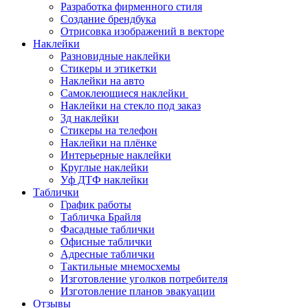
Разработка фирменного стиля
Создание брендбука
Отрисовка изображений в векторе
Наклейки
Разновидные наклейки
Стикеры и этикетки
Наклейки на авто
Самоклеющиеся наклейки
Наклейки на стекло под заказ
3д наклейки
Cтикеры на телефон
Наклейки на плёнке
Интерьерные наклейки
Круглые наклейки
Уф ДТФ наклейки
Таблички
График работы
Табличка Брайля
Фасадные таблички
Офисные таблички
Адресные таблички
Тактильные мнемосхемы
Изготовление уголков потребителя
Изготовление планов эвакуации
Отзывы