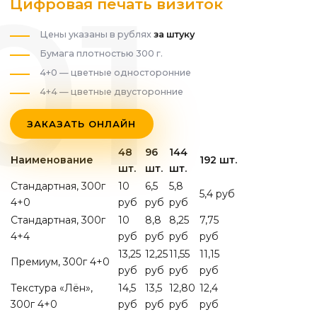
Цифровая печать визиток
Цены указаны в рублях
за штуку
Бумага плотностью 300 г.
4+0 — цветные односторонние
4+4 — цветные двусторонние
ЗАКАЗАТЬ ОНЛАЙН
48
96
144
Наименование
192 шт.
шт.
шт.
шт.
Стандартная, 300г
10
6,5
5,8
5,4 руб
4+0
руб
руб
руб
Стандартная, 300г
10
8,8
8,25
7,75
4+4
руб
руб
руб
руб
13,25
12,25
11,55
11,15
Премиум, 300г 4+0
руб
руб
руб
руб
Текстура «Лён»,
14,5
13,5
12,80
12,4
300г 4+0
руб
руб
руб
руб