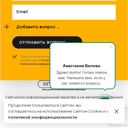
Email
Добавить вопрос ...
ОТПРАВИТЬ ВОПРОС
Я даю согласие на обработку моих персональных данных в
соответствии с
Согласием на обработку персональных данных
и
Политикой конфиденциальности
.
Анастасия Белова
Здравствуйте! Готова помочь
вам. Напишите мне, если у
вас появятся вопросы.
Сайт носит информационный характер и не является публичной
офертой
Продолжая пользоваться сайтом, вы
2015 - 2026г. © ООО "Оптполиграф".
соглашаетесь на использование сайтом Cookie и с
Создание сайта
политикой конфиденциальности