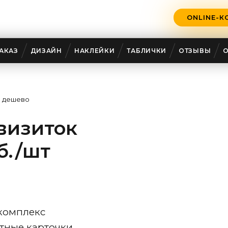
ONLINE-К
АКАЗ
ДИЗАЙН
НАКЛЕЙКИ
ТАБЛИЧКИ
ОТЗЫВЫ
к дешево
визиток
б./шт
комплекс
итные карточки