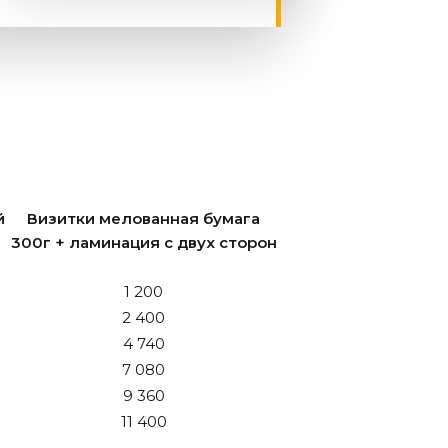
й
Визитки мелованная бумага
300г + ламинация с двух сторон
1 200
2 400
4 740
7 080
9 360
11 400