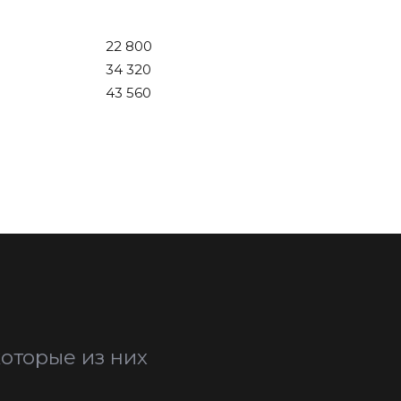
22 800
34 320
43 560
оторые из них