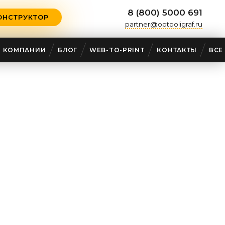
8 (800) 5000 691
ОНСТРУКТОР
partner@optpoligraf.ru
О КОМПАНИИ
БЛОГ
WEB-TO-PRINT
КОНТАКТЫ
ВСЕ