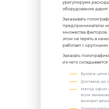
урегулируем расходы
оборудование дарит 
Заказывать полиграф
предпринимателю или
множества факторов. 
этом не терять в кач
работает с крупными
Заказать полиграфию
из чего складывается
Бумага: цена
Доставка: до
Метод: офсет
если заказыв
выходит деше
Дополнитель