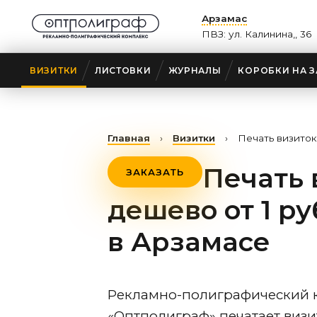
Арзамас
ПВЗ: ул. Калинина,, 36
ВИЗИТКИ
ЛИСТОВКИ
ЖУРНАЛЫ
КОРОБКИ НА З
Главная
›
Визитки
›
Печать визито
Печать 
ЗАКАЗАТЬ
дешево от 1 ру
в Арзамасе
Рекламно-полиграфический 
«Оптполиграф» печатает виз