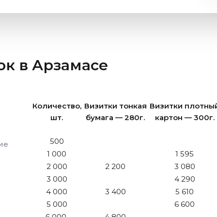
ток
в Арзамасе
Количество,
Визитки тонкая
Визитки плотны
шт.
бумага — 280г.
картон — 300г.
500
ие
1 000
1 595
2 000
2 200
3 080
3 000
4 290
4 000
3 400
5 610
5 000
6 600
6 000
4 800