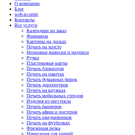
О компании
Блог
web-to-print
Контакты
Все услуги
Календари на заказ
Франшиза
Картины на досках
Печать на холсте
Неоновые вывески и надписи
Ручки
Пластиковые карты
Печать блокнотов
Печать на пакетах
Печать бумажных бирок
Печать дорхенгеров
Печать на кружках
Печать мобильных стендов
Изделия из оргстекла
Печать баннеров
Печать афиш и постеров
Печать ежедневников
Печать на футболках
Фрезерная резка
Навигация для зданий