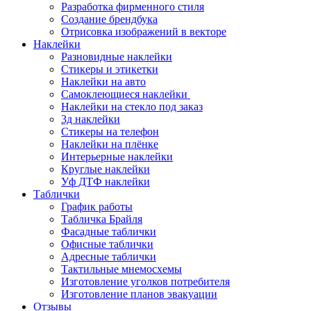
Разработка фирменного стиля
Создание брендбука
Отрисовка изображений в векторе
Наклейки
Разновидные наклейки
Стикеры и этикетки
Наклейки на авто
Самоклеющиеся наклейки
Наклейки на стекло под заказ
3д наклейки
Cтикеры на телефон
Наклейки на плёнке
Интерьерные наклейки
Круглые наклейки
Уф ДТФ наклейки
Таблички
График работы
Табличка Брайля
Фасадные таблички
Офисные таблички
Адресные таблички
Тактильные мнемосхемы
Изготовление уголков потребителя
Изготовление планов эвакуации
Отзывы