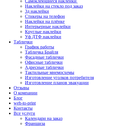
Самоклеющиеся наклейки
Наклейки на стекло под заказ
3д наклейки
Cтикеры на телефон
Наклейки на плёнке
Интерьерные наклейки
Круглые наклейки
Уф ДТФ наклейки
Таблички
График работы
Табличка Брайля
Фасадные таблички
Офисные таблички
Адресные таблички
Тактильные мнемосхемы
Изготовление уголков потребителя
Изготовление планов эвакуации
Отзывы
О компании
Блог
web-to-print
Контакты
Все услуги
Календари на заказ
Франшиза