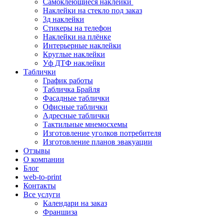
Самоклеющиеся наклейки
Наклейки на стекло под заказ
3д наклейки
Cтикеры на телефон
Наклейки на плёнке
Интерьерные наклейки
Круглые наклейки
Уф ДТФ наклейки
Таблички
График работы
Табличка Брайля
Фасадные таблички
Офисные таблички
Адресные таблички
Тактильные мнемосхемы
Изготовление уголков потребителя
Изготовление планов эвакуации
Отзывы
О компании
Блог
web-to-print
Контакты
Все услуги
Календари на заказ
Франшиза