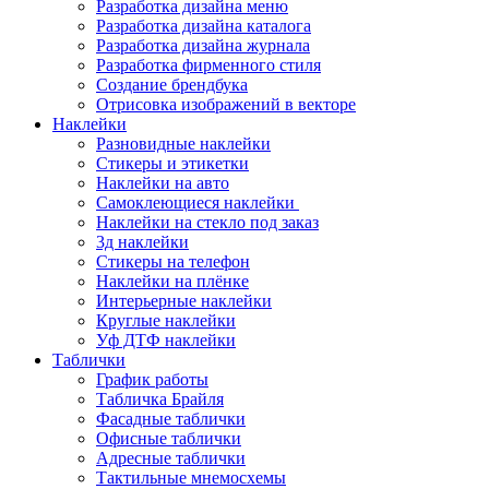
Разработка дизайна меню
Разработка дизайна каталога
Разработка дизайна журнала
Разработка фирменного стиля
Создание брендбука
Отрисовка изображений в векторе
Наклейки
Разновидные наклейки
Стикеры и этикетки
Наклейки на авто
Самоклеющиеся наклейки
Наклейки на стекло под заказ
3д наклейки
Cтикеры на телефон
Наклейки на плёнке
Интерьерные наклейки
Круглые наклейки
Уф ДТФ наклейки
Таблички
График работы
Табличка Брайля
Фасадные таблички
Офисные таблички
Адресные таблички
Тактильные мнемосхемы