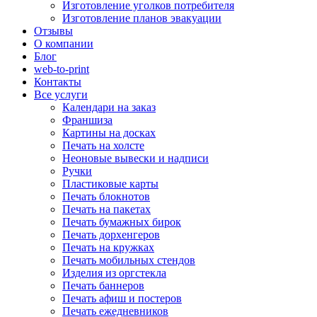
Изготовление уголков потребителя
Изготовление планов эвакуации
Отзывы
О компании
Блог
web-to-print
Контакты
Все услуги
Календари на заказ
Франшиза
Картины на досках
Печать на холсте
Неоновые вывески и надписи
Ручки
Пластиковые карты
Печать блокнотов
Печать на пакетах
Печать бумажных бирок
Печать дорхенгеров
Печать на кружках
Печать мобильных стендов
Изделия из оргстекла
Печать баннеров
Печать афиш и постеров
Печать ежедневников