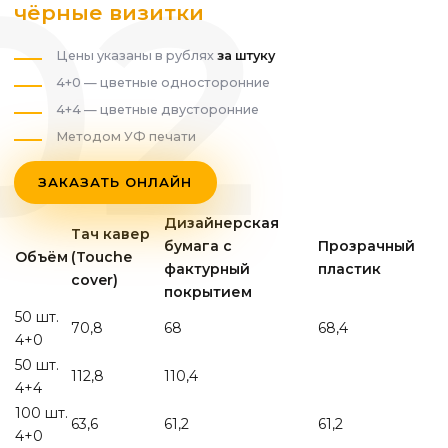
чёрные визитки
Цены указаны в рублях
за штуку
4+0 — цветные односторонние
4+4 — цветные двусторонние
Методом УФ печати
ЗАКАЗАТЬ ОНЛАЙН
Дизайнерская
Тач кавер
бумага с
Прозрачный
Объём
(Touche
фактурный
пластик
cover)
покрытием
50 шт.
70,8
68
68,4
4+0
50 шт.
112,8
110,4
4+4
100 шт.
63,6
61,2
61,2
4+0