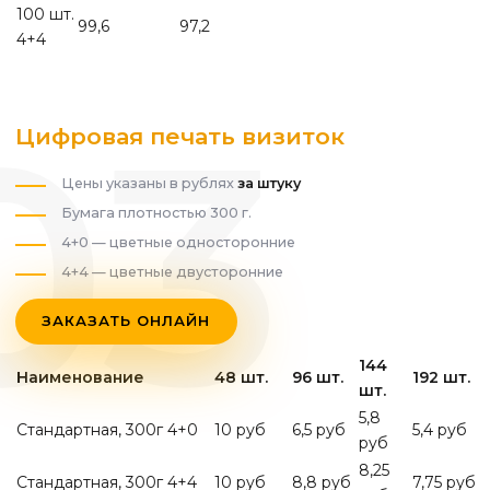
100 шт.
99,6
97,2
4+4
Цифровая печать визиток
Цены указаны в рублях
за штуку
Бумага плотностью 300 г.
4+0 — цветные односторонние
4+4 — цветные двусторонние
ЗАКАЗАТЬ ОНЛАЙН
144
Наименование
48 шт.
96 шт.
192 шт.
шт.
5,8
Стандартная, 300г 4+0
10 руб
6,5 руб
5,4 руб
руб
8,25
Стандартная, 300г 4+4
10 руб
8,8 руб
7,75 руб