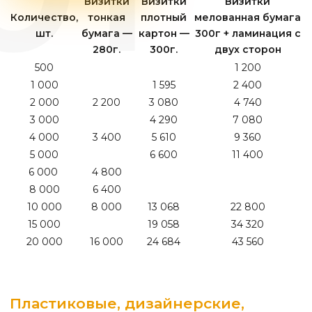
Визитки
Визитки
Визитки
Количество,
тонкая
плотный
мелованная бумага
шт.
бумага —
картон —
300г + ламинация с
280г.
300г.
двух сторон
500
1 200
1 000
1 595
2 400
2 000
2 200
3 080
4 740
3 000
4 290
7 080
4 000
3 400
5 610
9 360
5 000
6 600
11 400
6 000
4 800
8 000
6 400
10 000
8 000
13 068
22 800
15 000
19 058
34 320
20 000
16 000
24 684
43 560
Пластиковые, дизайнерские,