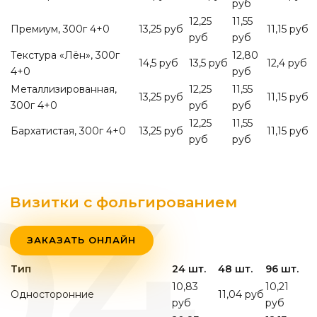
руб
12,25
11,55
Премиум, 300г 4+0
13,25 руб
11,15 руб
руб
руб
Текстура «Лён», 300г
12,80
14,5 руб
13,5 руб
12,4 руб
4+0
руб
Металлизированная,
12,25
11,55
13,25 руб
11,15 руб
300г 4+0
руб
руб
12,25
11,55
Бархатистая, 300г 4+0
13,25 руб
11,15 руб
руб
руб
Визитки с фольгированием
ЗАКАЗАТЬ ОНЛАЙН
Тип
24 шт.
48 шт.
96 шт.
10,83
10,21
Односторонние
11,04 руб
руб
руб