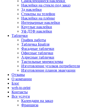
Самоклеющиеся наклейки
Наклейки на стекло под заказ
3д наклейки
Cтикеры на телефон
Наклейки на плёнке
Интерьерные наклейки
Круглые наклейки
Уф ДТФ наклейки
Таблички
График работы
Табличка Брайля
Фасадные таблички
Офисные таблички
Адресные таблички
Тактильные мнемосхемы
Изготовление уголков потребителя
Изготовление планов эвакуации
Отзывы
О компании
Блог
web-to-print
Контакты
Все услуги
Календари на заказ
Франшиза