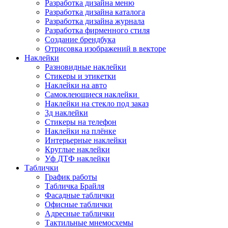
Разработка дизайна меню
Разработка дизайна каталога
Разработка дизайна журнала
Разработка фирменного стиля
Создание брендбука
Отрисовка изображений в векторе
Наклейки
Разновидные наклейки
Стикеры и этикетки
Наклейки на авто
Самоклеющиеся наклейки
Наклейки на стекло под заказ
3д наклейки
Cтикеры на телефон
Наклейки на плёнке
Интерьерные наклейки
Круглые наклейки
Уф ДТФ наклейки
Таблички
График работы
Табличка Брайля
Фасадные таблички
Офисные таблички
Адресные таблички
Тактильные мнемосхемы