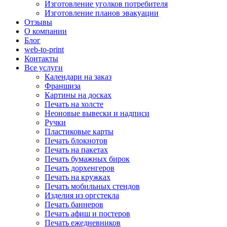
Изготовление уголков потребителя
Изготовление планов эвакуации
Отзывы
О компании
Блог
web-to-print
Контакты
Все услуги
Календари на заказ
Франшиза
Картины на досках
Печать на холсте
Неоновые вывески и надписи
Ручки
Пластиковые карты
Печать блокнотов
Печать на пакетах
Печать бумажных бирок
Печать дорхенгеров
Печать на кружках
Печать мобильных стендов
Изделия из оргстекла
Печать баннеров
Печать афиш и постеров
Печать ежедневников