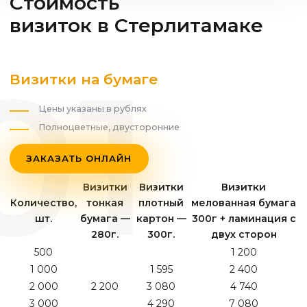
Стоимость
визиток
в Стерлитамаке
Визитки на бумаге
Цены указаны в рублях
Полноцветные, двусторонние
ЗАКАЗАТЬ ОНЛАЙН
Визитки
Визитки
Визитки
Количество,
тонкая
плотный
мелованная бумага
шт.
бумага —
картон —
300г + ламинация с
280г.
300г.
двух сторон
500
1 200
1 000
1 595
2 400
2 000
2 200
3 080
4 740
3 000
4 290
7 080