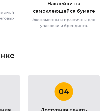
Наклейки на
самоклеющейся бумаге
нирной
нговых
Экономичны и практичны для
упаковки и брендинга.
енке
04
ения
Доступная печать