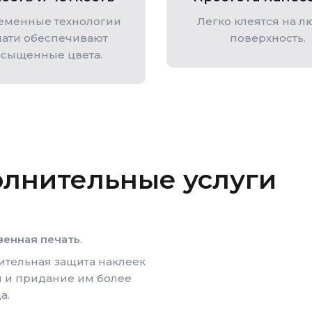
еменные технологии
Легко клеятся на 
чати обеспечивают
поверхность.
асыщенные цвета.
олнительные услуги
венная печать
.
тельная защита наклеек
й и придание им более
а.