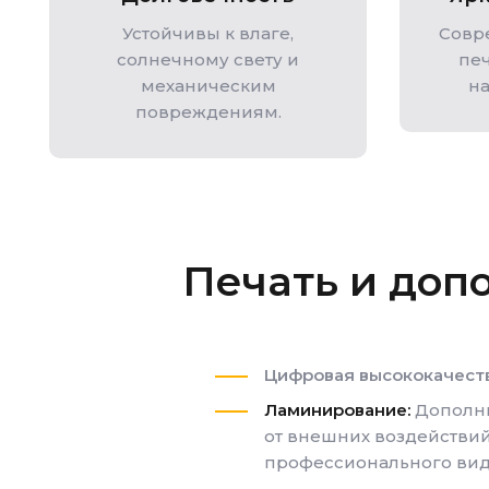
Устойчивы к влаге,
Совр
солнечному свету и
пе
механическим
н
повреждениям.
Печать и доп
Цифровая высококачест
Ламинирование:
Дополни
от внешних воздействи
профессионального вид