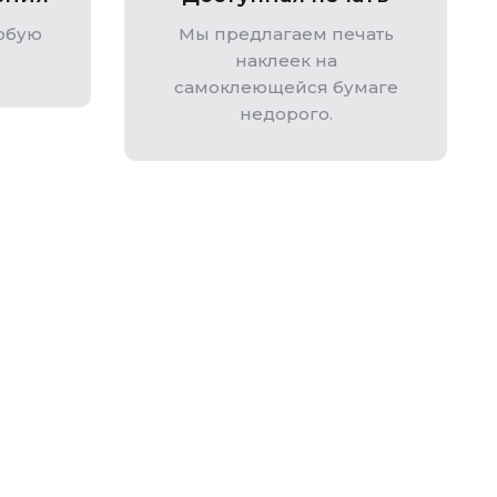
любую
Мы предлагаем печать
наклеек на
самоклеющейся бумаге
недорого.