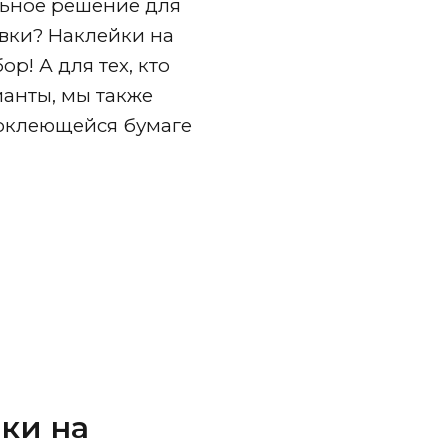
ьное решение для
вки? Наклейки на
р! А для тех, кто
анты, мы также
оклеющейся бумаге
йки на