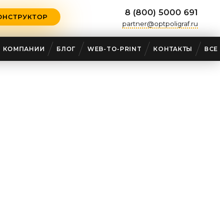
8 (800) 5000 691
ОНСТРУКТОР
partner@optpoligraf.ru
О КОМПАНИИ
БЛОГ
WEB-TO-PRINT
КОНТАКТЫ
ВСЕ