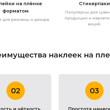
лейки на плёнке
Стикерпаки
форматом
Популярны для суве
продукции и маркети
 для рекламы и декора.
акций.
имущества наклеек на пл
02
03
ость и чёткость
Простота нанес