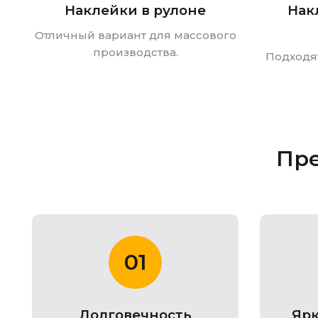
Наклейки в рулоне
Нак
Отличный вариант для массового
производства.
Подходят
Пре
01
Долговечность
Ярк