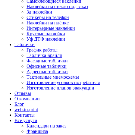
Самоклеющиеся наклейки
Наклейки на стекло под заказ
3д наклейки
Cтикеры на телефон
Наклейки на плёнке
Интерьерные наклейки
Круглые наклейки
Уф ДТФ наклейки
Таблички
График работы
Табличка Брайля
Фасадные таблички
Офисные таблички
Адресные таблички
Тактильные мнемосхемы
Изготовление уголков потребителя
Изготовление планов эвакуации
Отзывы
О компании
Блог
web-to-print
Контакты
Все услуги
Календари на заказ
Франшиза