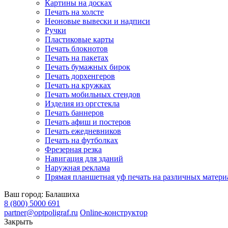
Картины на досках
Печать на холсте
Неоновые вывески и надписи
Ручки
Пластиковые карты
Печать блокнотов
Печать на пакетах
Печать бумажных бирок
Печать дорхенгеров
Печать на кружках
Печать мобильных стендов
Изделия из оргстекла
Печать баннеров
Печать афиш и постеров
Печать ежедневников
Печать на футболках
Фрезерная резка
Навигация для зданий
Наружная реклама
Прямая планшетная уф печать на различных матери
Ваш город:
Балашиха
8 (800) 5000 691
partner@optpoligraf.ru
Online-конструктор
Закрыть