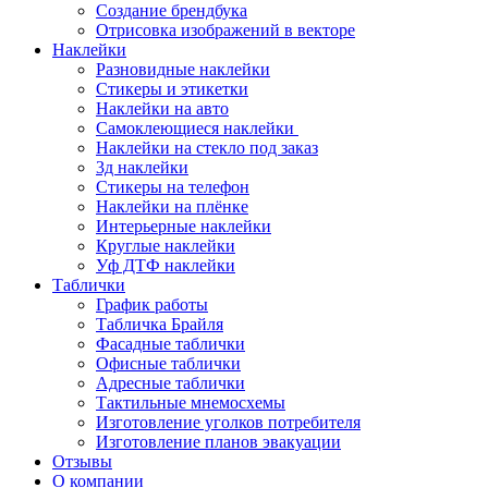
Создание брендбука
Отрисовка изображений в векторе
Наклейки
Разновидные наклейки
Стикеры и этикетки
Наклейки на авто
Самоклеющиеся наклейки
Наклейки на стекло под заказ
3д наклейки
Cтикеры на телефон
Наклейки на плёнке
Интерьерные наклейки
Круглые наклейки
Уф ДТФ наклейки
Таблички
График работы
Табличка Брайля
Фасадные таблички
Офисные таблички
Адресные таблички
Тактильные мнемосхемы
Изготовление уголков потребителя
Изготовление планов эвакуации
Отзывы
О компании