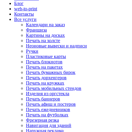
Блог
web-to-print
Контакты
Все услуги
Календари на заказ
Франшиза
Картины на досках
Печать на холсте
Неоновые вывески и надписи
Ручки
Пластиковые карты
Печать блокнотов
Печать на пакетах
Печать бумажных бирок
Печать дорхенгеров
Печать на кружках
Печать мобильных стендов
Изделия из оргстекла
Печать баннеров
Печать афиш и постеров
Печать ежедневников
Печать на футболках
Фрезерная резка
Навигация для зданий
Наружная реклама