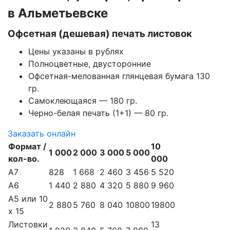
в Альметьевске
Офсетная (дешевая) печать листовок
Цены указаны в рублях
Полноцветные, двусторонние
Офсетная-мелованная глянцевая бумага 130
гр.
Самоклеющаяся — 180 гр.
Черно-белая печать (1+1) — 80 гр.
Заказать онлайн
Формат /
10
1 000
2 000
3 000
5 000
кол-во.
000
А7
828
1 668
2 460
3 456
5 520
А6
1 440
2 880
4 320
5 880
9 960
А5 или 10
2 880
5 760
8 040
10800
19800
х 15
Листовки
13