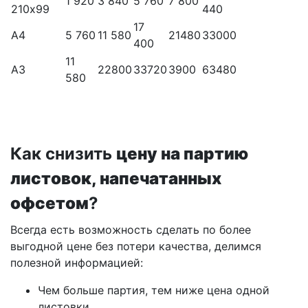
1 920
3 840
5 760
7 800
210х99
440
17
А4
5 760
11 580
21480
33000
400
11
А3
22800
33720
3900
63480
580
Как снизить
цену на партию
листовок, напечатанных
офсетом
?
Всегда есть возможность сделать по более
выгодной цене без потери качества, делимся
полезной информацией:
Чем больше партия, тем ниже цена одной
листовки.