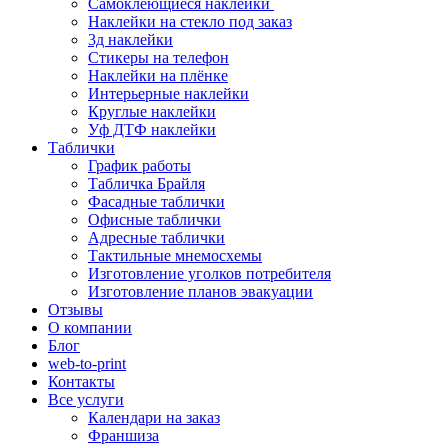
Самоклеющиеся наклейки
Наклейки на стекло под заказ
3д наклейки
Cтикеры на телефон
Наклейки на плёнке
Интерьерные наклейки
Круглые наклейки
Уф ДТФ наклейки
Таблички
График работы
Табличка Брайля
Фасадные таблички
Офисные таблички
Адресные таблички
Тактильные мнемосхемы
Изготовление уголков потребителя
Изготовление планов эвакуации
Отзывы
О компании
Блог
web-to-print
Контакты
Все услуги
Календари на заказ
Франшиза