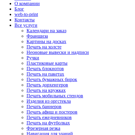
О компании
Блог
web-to-print
Контакты
Все услуги
Календари на заказ
Франшиза
Картины на досках
Печать на холсте
Неоновые вывески и надписи
Ручки
Пластиковые карты
Печать блокнотов
Печать на пакетах
Печать бумажных бирок
Печать дорхенгеров
Печать на кружках
Печать мобильных стендов
Изделия из оргстекла
Печать баннеров
Печать афиш и постеров
Печать ежедневников
Печать на футболках
Фрезерная резка
Навигация для зданий