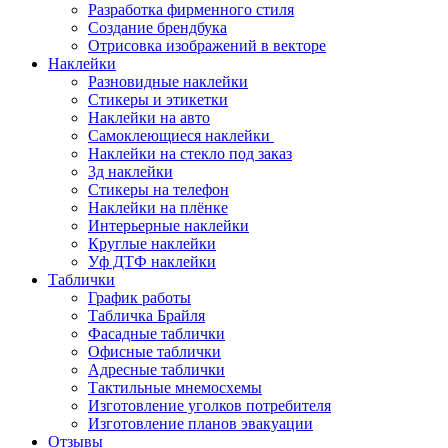
Разработка фирменного стиля
Создание брендбука
Отрисовка изображений в векторе
Наклейки
Разновидные наклейки
Стикеры и этикетки
Наклейки на авто
Самоклеющиеся наклейки
Наклейки на стекло под заказ
3д наклейки
Cтикеры на телефон
Наклейки на плёнке
Интерьерные наклейки
Круглые наклейки
Уф ДТФ наклейки
Таблички
График работы
Табличка Брайля
Фасадные таблички
Офисные таблички
Адресные таблички
Тактильные мнемосхемы
Изготовление уголков потребителя
Изготовление планов эвакуации
Отзывы