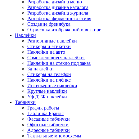
Разработка дизайна меню
Разработка дизайна каталога
Разработка дизайна журнала
Разработка фирменного стиля
Создание брендбука
Отрисовка изображений в векторе
Наклейки
Разновидные наклейки
Стикеры и этикетки
Наклейки на авто
Самоклеющиеся наклейки
Наклейки на стекло под заказ
3д наклейки
Cтикеры на телефон
Наклейки на плёнке
Интерьерные наклейки
Круглые наклейки
Уф ДТФ наклейки
Таблички
График работы
Табличка Брайля
Фасадные таблички
Офисные таблички
Адресные таблички
Тактильные мнемосхемы