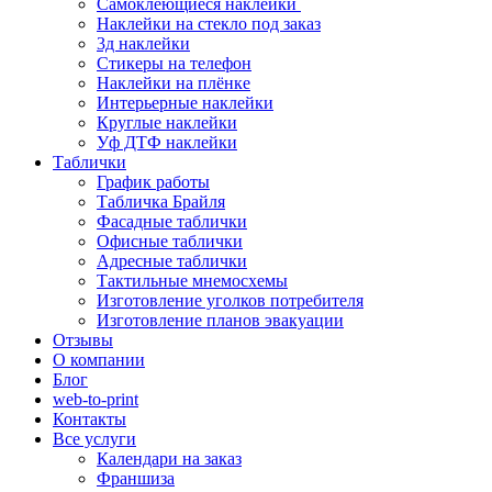
Самоклеющиеся наклейки
Наклейки на стекло под заказ
3д наклейки
Cтикеры на телефон
Наклейки на плёнке
Интерьерные наклейки
Круглые наклейки
Уф ДТФ наклейки
Таблички
График работы
Табличка Брайля
Фасадные таблички
Офисные таблички
Адресные таблички
Тактильные мнемосхемы
Изготовление уголков потребителя
Изготовление планов эвакуации
Отзывы
О компании
Блог
web-to-print
Контакты
Все услуги
Календари на заказ
Франшиза