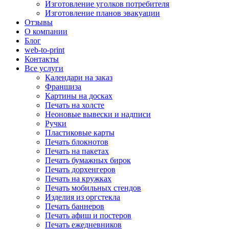
Изготовление уголков потребителя
Изготовление планов эвакуации
Отзывы
О компании
Блог
web-to-print
Контакты
Все услуги
Календари на заказ
Франшиза
Картины на досках
Печать на холсте
Неоновые вывески и надписи
Ручки
Пластиковые карты
Печать блокнотов
Печать на пакетах
Печать бумажных бирок
Печать дорхенгеров
Печать на кружках
Печать мобильных стендов
Изделия из оргстекла
Печать баннеров
Печать афиш и постеров
Печать ежедневников