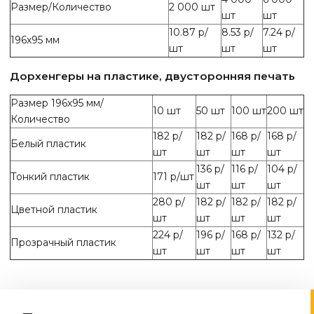
Размер/Количество
2 000 шт
шт
шт
10.87 р/
8.53 р/
7.24 р/
196х95 мм
шт
шт
шт
Дорхенгеры на пластике, двусторонняя печать
Размер 196х95 мм/
10 шт
50 шт
100 шт
200 шт
Количество
182 р/
182 р/
168 р/
168 р/
Белый пластик
шт
шт
шт
шт
136 р/
116 р/
104 р/
Тонкий пластик
171 р/шт
шт
шт
шт
280 р/
182 р/
182 р/
182 р/
Цветной пластик
шт
шт
шт
шт
224 р/
196 р/
168 р/
132 р/
Прозрачный пластик
шт
шт
шт
шт