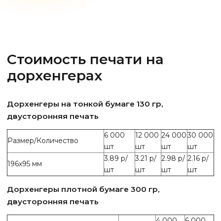
Стоимость печати на
дорхенгерах
Дорхенгеры на тонкой бумаге 130 гр,
двусторонняя печать
6 000
12 000
24 000
30 000
Размер/Количество
шт
шт
шт
шт
3.89 р/
3.21 р/
2.98 р/
2.16 р/
196х95 мм
шт
шт
шт
шт
Дорхенгеры плотной бумаге 300 гр,
двусторонняя печать
4 000
6 000