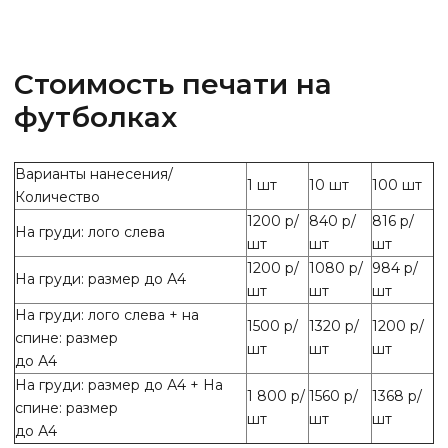
Стоимость печати на
футболках
Варианты нанесения/
1 шт
10 шт
100 шт
Количество
1200 р/
840 р/
816 р/
На груди: лого слева
шт
шт
шт
1200 р/
1080 р/
984 р/
На груди: размер до А4
шт
шт
шт
На груди: лого слева + на
1500 р/
1320 р/
1200 р/
спине: размер
шт
шт
шт
до А4
На груди: размер до А4 + На
1 800 р/
1560 р/
1368 р/
спине: размер
шт
шт
шт
до А4