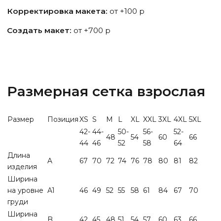
Корректировка макета:
от +100 р
Создать макет:
от +700 р
Размерная сетка взрослая
Размер
Позиция
XS
S
M
L
XL
XXL
3XL
4XL
5XL
42-
44-
50-
56-
52-
48
54
60
66
44
46
52
58
64
Длина
A
67
70
72
74
76
78
80
81
82
изделия
Ширина
на уровне
A1
46
49
52
55
58
61
84
67
70
груди
Ширина
B
42
45
48
51
54
57
60
63
66