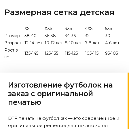
Размерная сетка детская
XS
XXS
3XS
4XS
5XS
Размер
38-40
36-38
34-36
32
30
Возраст
12-14 лет
10-12 лет
8-10 лет
7-8 лет
4-6 лет
Рост в
135-145
125-135
115-125
105-115
95-105
см
Изготовление футболок на
заказ с оригинальной
печатью
DTF печать на футболках — это современное и
оригинальное решение для тех, кто хочет