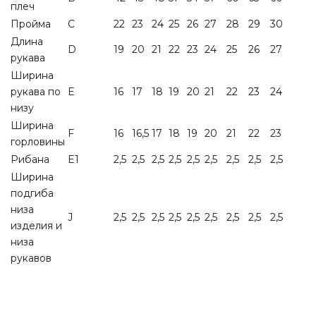
плеч
Пройма
C
22
23
24
25
26
27
28
29
30
Длина
D
19
20
21
22
23
24
25
26
27
рукава
Ширина
рукава по
E
16
17
18
19
20
21
22
23
24
низу
Ширина
F
16
16,5
17
18
19
20
21
22
23
горловины
Рибана
E1
2,5
2,5
2,5
2,5
2,5
2,5
2,5
2,5
2,5
Ширина
подгиба
низа
J
2,5
2,5
2,5
2,5
2,5
2,5
2,5
2,5
2,5
изделия и
низа
рукавов