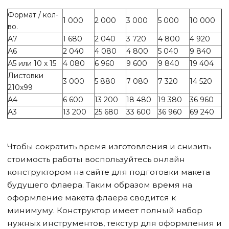
Формат / кол-
1 000
2 000
3 000
5 000
10 000
во.
А7
1 680
2 040
3 720
4 800
4 920
А6
2 040
4 080
4 800
5 040
9 840
А5 или 10 х 15
4 080
6 960
9 600
9 840
19 404
Листовки
3 000
5 880
7 080
7 320
14 520
210х99
А4
6 600
13 200
18 480
19 380
36 960
А3
13 200
25 680
33 600
36 960
69 240
Чтобы сократить время изготовления и снизить
стоимость работы воспользуйтесь онлайн
конструктором на сайте для подготовки макета
будущего флаера. Таким образом время на
оформление макета флаера сводится к
минимуму. Конструктор имеет полный набор
нужных инструментов, текстур для оформления и