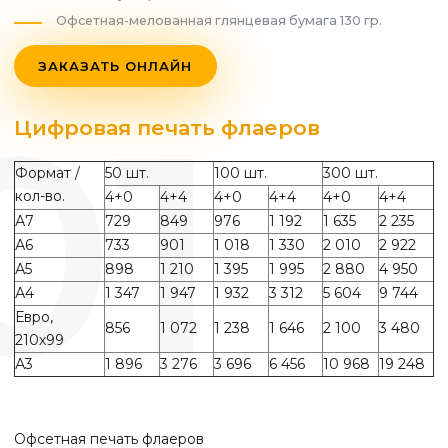
Офсетная-мелованная глянцевая бумага 130 гр.
ЗАКАЗАТЬ ОНЛАЙН
Цифровая печать флаеров
Формат /
50 шт.
100 шт.
300 шт.
кол-во.
4+0
4+4
4+0
4+4
4+0
4+4
А7
729
849
976
1 192
1 635
2 235
А6
733
901
1 018
1 330
2 010
2 922
А5
898
1 210
1 395
1 995
2 880
4 950
А4
1 347
1 947
1 932
3 312
5 604
9 744
Евро,
856
1 072
1 238
1 646
2 100
3 480
210х99
А3
1 896
3 276
3 696
6 456
10 968
19 248
Офсетная печать флаеров