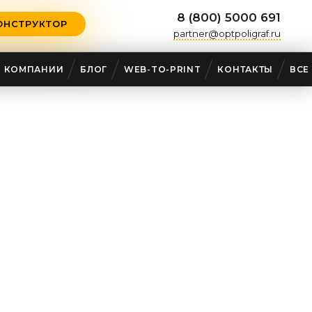
8 (800) 5000 691
ОНСТРУКТОР
partner@optpoligraf.ru
О КОМПАНИИ
БЛОГ
WEB-TO-PRINT
КОНТАКТЫ
ВСЕ