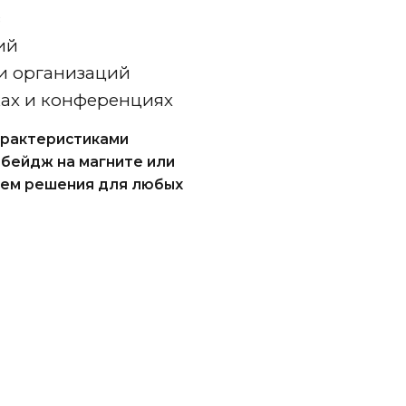
в
ий
и организаций
ках и конференциях
арактеристиками
 бейдж на магните или
аем решения для любых