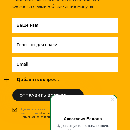
свяжется с вами в ближайшие минуты
Ваше имя
Телефон для связи
Email
Добавить вопрос ...
ОТПРАВИТЬ ВОПРОС
Я даю согласие на обработку моих персональных данных в
соответствии с
Согласием на обработку персональных данных
и
Политикой конфиденциальности
.
Анастасия Белова
Здравствуйте! Готова помочь