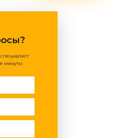
росы?
 специалист
е минуты