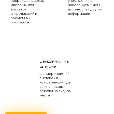
повреждая одежду.
учреждений с
Идеальны для
нанесением имени,
выставок,
должности и другой
аккредитаций и
информации
временных
пропусков
Бейджики на
шнурке
для мероприятий,
выставок и
конференций, где
важно носить
бейджи на видном
месте