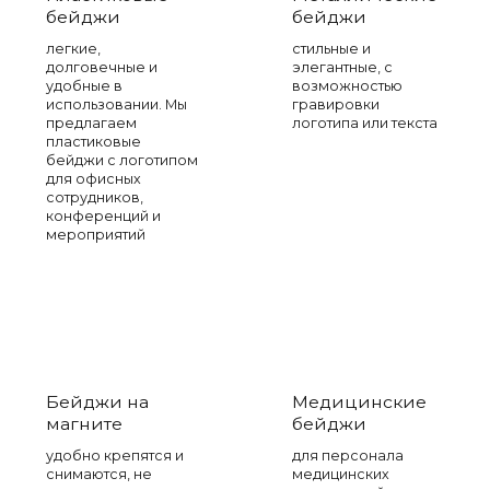
бейджи
бейджи
легкие,
стильные и
долговечные и
элегантные, с
удобные в
возможностью
использовании. Мы
гравировки
предлагаем
логотипа или текста
пластиковые
бейджи с логотипом
для офисных
сотрудников,
конференций и
мероприятий
Бейджи на
Медицинские
магните
бейджи
удобно крепятся и
для персонала
снимаются, не
медицинских