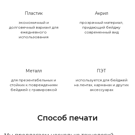
Пластик
Акрил
экономичный и
прозрачный материал,
долговечный вариант для
придающий бейджу
ежедневного
современный вид
использования
Металл
ПЭТ
для презентабельных и
используется для бейджей
стойких к повреждениям
на лентах, карманах и других
бейджей с гравировкой
аксессуарах
Способ печати
Мы предлагаем несколько технологий