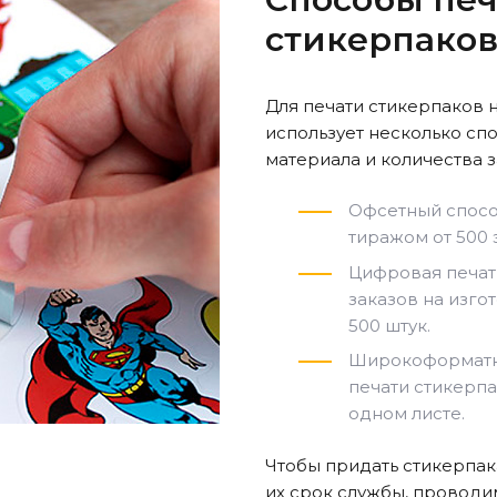
стикерпако
Для печати стикерпаков 
использует несколько спо
материала и количества 
Офсетный спосо
тиражом от 500
Цифровая печат
заказов на изг
500 штук.
Широкоформатн
печати стикерп
одном листе.
Чтобы придать стикерпа
их срок службы, проводи