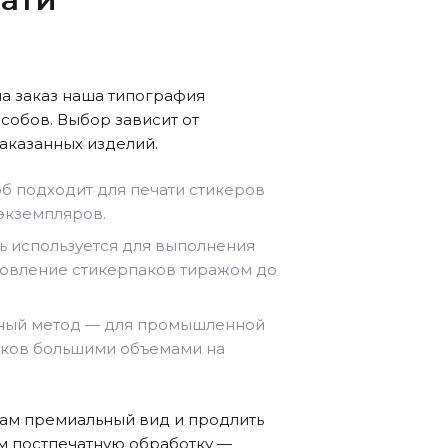
в
на заказ наша типография
собов. Выбор зависит от
заказанных изделий.
б подходит для печати стикеров
 экземпляров.
ь используется для выполнения
отовление стикерпаков тиражом до
ый метод — для промышленной
аков большими объемами на
кам премиальный вид и продлить
м постпечатную обработку —