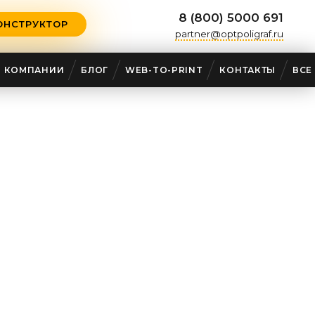
8 (800) 5000 691
ОНСТРУКТОР
partner@optpoligraf.ru
О КОМПАНИИ
БЛОГ
WEB-TO-PRINT
КОНТАКТЫ
ВСЕ