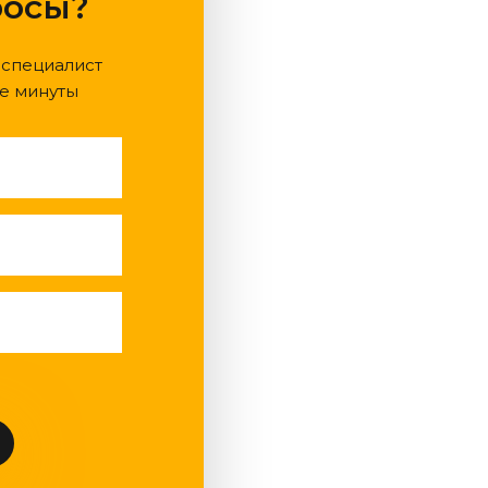
росы?
 специалист
е минуты