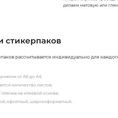
делаем матовую или гля
и стикерпаков
паков рассчитывается индивидуально для каждого 
рматом от А6 до А4;
ется количество листов;
 пленка на клеевой основе;
ой, офсетный, широкоформатный.