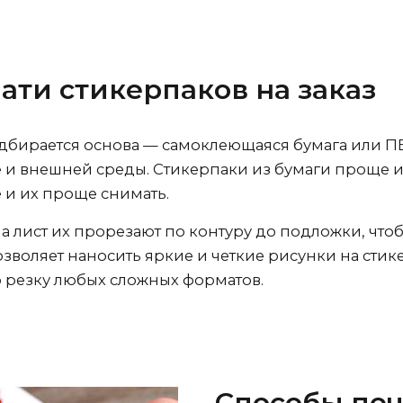
ати стикерпаков на заказ
дбирается основа — самоклеющаяся бумага или ПВ
е и внешней среды. Стикерпаки из бумаги проще 
 и их проще снимать.
 лист их прорезают по контуру до подложки, что
воляет наносить яркие и четкие рисунки на сти
 резку любых сложных форматов.
Способы печ