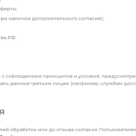
оферты;
ри наличии дополнительного согласия);
ва РФ.
я с соблюдением принципов и условий, предусмотр
вать данные третьим лицам (например, службам дос
я
лей обработки или до отзыва согласия Пользователе